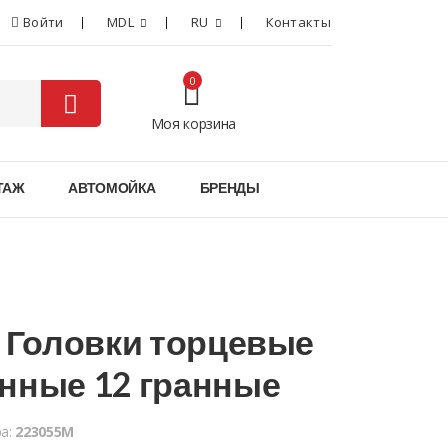
Войти
MDL
RU
Контакты
0
Моя корзина
0
ТАЖ
АВТОМОЙКА
БРЕНДЫ
" Головки торцевые
нные 12 гранные
ра:
223055M