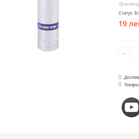
Производ
Статус: Е
19 ле
-
Достав
Товары