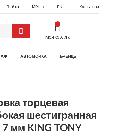
Войти
MDL
RU
Контакты
0
Моя корзина
0
ТАЖ
АВТОМОЙКА
БРЕНДЫ
овка торцевая
бокая шестигранная
", 7 мм KING TONY