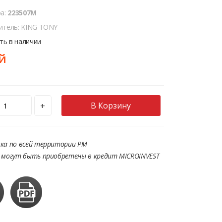
ра:
223507M
итель: KING TONY
сть в наличии
й
В Корзину
+
ка по всей территории РМ
 могут быть приобретены в кредит MICROINVEST