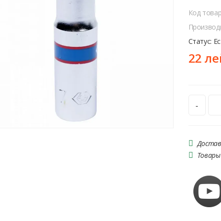
Код това
Производ
Статус: Е
22 ле
-
Достав
Товары