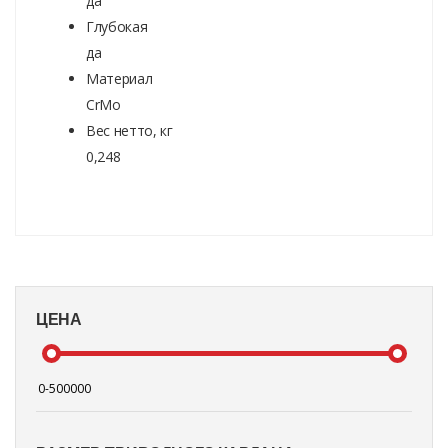
да
Глубокая
да
Материал
CrMo
Вес нетто, кг
0,248
ЦЕНА